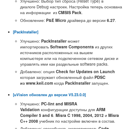
Улучшено: Выбор тип сброса (Reset Type) в
диалоге Debug настроек. Настройка теперь основана
на информации из
CMSIS Pack
.
Обновление:
P&E Micro
драйвера до версии
6.27
.
[PackInstaller]
Улучшено:
PackInstaller
может
импортировать
Software Components
из других
источников расположенных на вышем
компьютере или на подключенном сетевом диске и
управлять ими как раздельные software packs.
Добавлено: опция
Check for Updates on Launch
которая загружает обновленный файл
PDSC
из
www.keil.com
когда
PackInstaller
запущен.
[uVision обновлен до версии V5.23.0.0]
Улучшено:
PC-lint and MISRA
Validation
конфигурации доступны для
ARM
Compiler 5 and 6
.
Misra C 1998, 2004, 2012
и
Misra
C++ 2008
учебник по настройке включен в состав.
Добавлено: способность экспортировать
Code