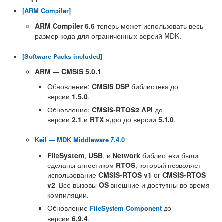
[ARM Compiler]
ARM Compiler 6.6
теперь может использовать весь
размер кода для ограниченных версий MDK.
[Software Packs included]
ARM — CMSIS 5.0.1
Обновление:
CMSIS DSP
библиотека до
версии
1.5.0
.
Обновление:
CMSIS-RTOS2
API
до
версии
2.1
и
RTX
ядро до версии
5.1.0
.
Keil — MDK Middleware 7.4.0
FileSystem
,
USB
, и
Network
библиотеки были
сделаны агностиком
RTOS
, который позволяет
использование
CMSIS-RTOS v1
or
CMSIS-RTOS
v2
. Все вызовы
OS
внешние и доступны во время
компиляции.
Обновление
до
FileSystem Component
версии
6.9.4
.