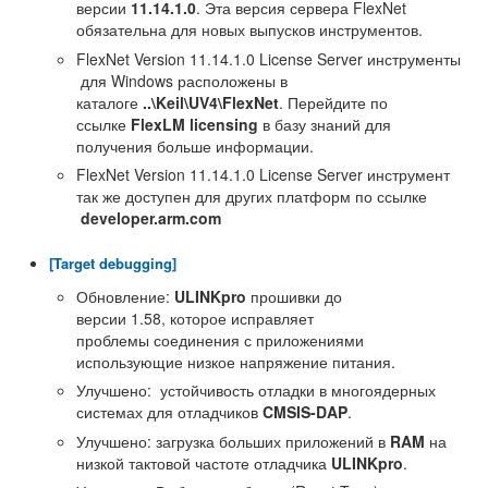
версии
11.14.1.0
. Эта версия сервера FlexNet
обязательна для новых выпусков инструментов.
FlexNet Version 11.14.1.0 License Server инструменты
для Windows расположены в
каталоге
..\Keil\UV4\FlexNet
. Перейдите по
ссылке
FlexLM licensing
в базу знаний для
получения больше информации.
FlexNet Version 11.14.1.0 License Server инструмент
так же доступен для других платформ по ссылке
developer.arm.com
[Target debugging]
Обновление:
ULINKpro
прошивки до
версии 1.58, которое исправляет
проблемы соединения с приложениями
использующие низкое напряжение питания.
Улучшено: устойчивость отладки в многоядерных
системах для отладчиков
CMSIS-DAP
.
Улучшено: загрузка больших приложений в
RAM
на
низкой тактовой частоте отладчика
ULINKpro
.