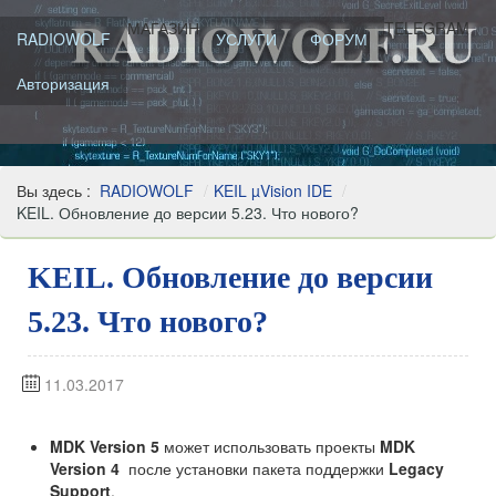
МАГАЗИН
TELEGRAM
RADIOWOLF
УСЛУГИ
ФОРУМ
Авторизация
Вы здесь :
RADIOWOLF
/
KEIL µVision IDE
/
KEIL. Обновление до версии 5.23. Что нового?
KEIL. Обновление до версии
5.23. Что нового?
11.03.2017
MDK Version 5
может использовать проекты
MDK
Version 4
после установки пакета поддержки
Legacy
Support
.