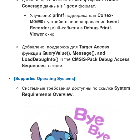
Coverage
данные в
*.gcov
формат.
Улучшено:
printf
поддержка для
Cortex-
M0/M0+
устройств перенаправление
Event
Recorder
printf-события в
Debug-Printf-
Viewer
окно.
Добавлено: поддержка для
Target Access
функции QueryValue(), Message(), and
LoadDebugInfo()
in the
CMSIS-Pack
Debug Access
Sequences
секции.
[Supported Operating Systems]
Системные требования доступны по ссылке
System
Requirements Overview.