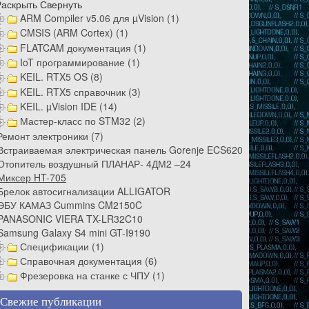
Раскрыть
Свернуть
ARM Compiler v5.06 для µVision (1)
CMSIS (ARM Cortex) (1)
FLATCAM документация (1)
IoT программирование (1)
KEIL. RTX5 OS (8)
KEIL. RTX5 справочник (3)
KEIL. µVision IDE (14)
Мастер-класс по STM32 (2)
Ремонт электроники (7)
Встраиваемая электрическая панель Gorenje ECS620BC
Отопитель воздушный ПЛАНАР- 4ДМ2 –24
Миксер HT-705
Брелок автосигнализации ALLIGATOR
ЭБУ КАМАЗ Cummins CM2150C
PANASONIC VIERA TX-LR32C10
Samsung Galaxy S4 mini GT-I9190
Спецификации (1)
Справочная документация (6)
Фрезеровка на станке с ЧПУ (1)
Свежие публикации