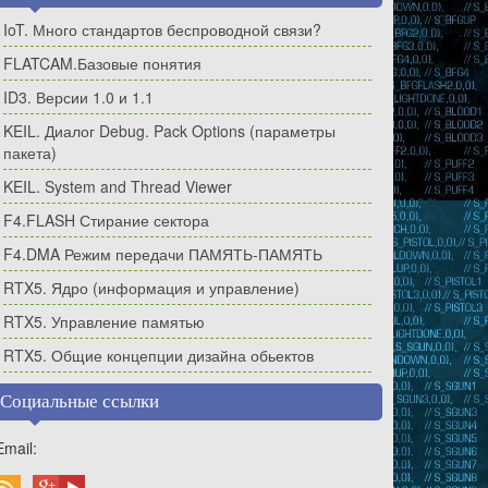
IoT. Много стандартов беспроводной связи?
FLATCAM.Базовые понятия
ID3. Версии 1.0 и 1.1
KEIL. Диалог Debug. Pack Options (параметры
пакета)
KEIL. System and Thread Viewer
F4.FLASH Стирание сектора
F4.DMA Режим передачи ПАМЯТЬ-ПАМЯТЬ
RTX5. Ядро (информация и управление)
RTX5. Управление памятью
RTX5. Общие концепции дизайна обьектов
Социальные ссылки
Email: