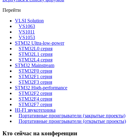
Перейти
VLSI Solution
VS1063
VS1011
VS1053
STM32 Ultra-low-power
STM32L0 серия
STM32L1 серия
STM32L4 серия
STM32 Mainstream
STM32F0 серия
STM32F1 серия
STM32F3 серия
STM32 High-performance
STM32F2 серия
STM32F4 серия
STM32F7 серия
HI-FI звукотехника
Портативные проигрыватели (закрытые проекты)
Портативные проигрыватели (открытые проекты)
Кто сейчас на конференции