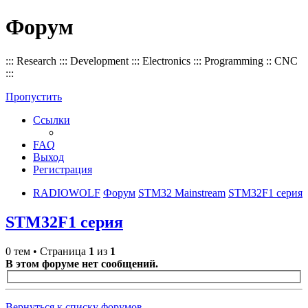
Форум
::: Research ::: Development ::: Electronics ::: Programming :: CNC
:::
Пропустить
Ссылки
FAQ
Выход
Регистрация
RADIOWOLF
Форум
STM32 Mainstream
STM32F1 серия
STM32F1 серия
0 тем • Страница
1
из
1
В этом форуме нет сообщений.
Вернуться к списку форумов