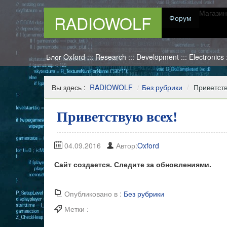
Магазин
RADIOWOLF
Форум
Блог Oxford ::: Research ::: Development ::: Electronics
Вы здесь :
RADIOWOLF
/
Без рубрики
/
Приветств
Приветствую всех!
04.09.2016
Автор:
Oxford
Сайт создается. Следите за обновлениями.
Опубликовано в :
Без рубрики
Метки :