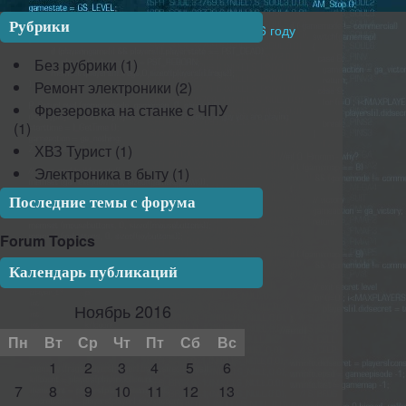
Рубрики
©
RADIOWOLF
Основан в 2016 году
Без рубрики
(1)
Ремонт электроники
(2)
Фрезеровка на станке с ЧПУ
(1)
ХВЗ Турист
(1)
Электроника в быту
(1)
Последние темы с форума
Forum Topics
Календарь публикаций
Ноябрь 2016
Пн
Вт
Ср
Чт
Пт
Сб
Вс
1
2
3
4
5
6
7
8
9
10
11
12
13